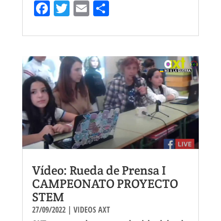
Fa
T
E
Sh
ce
wi
m
ar
bo
tt
ail
e
ok
er
Vídeo: Rueda de Prensa I
CAMPEONATO PROYECTO
STEM
27/09/2022
|
VIDEOS AXT