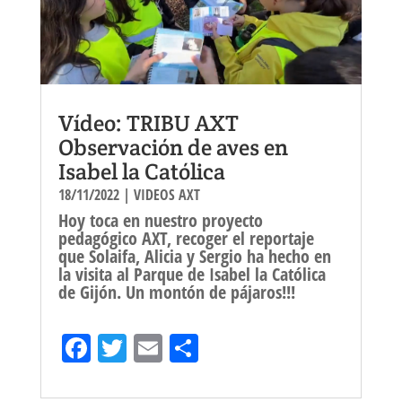
Vídeo: TRIBU AXT
Observación de aves en
Isabel la Católica
18/11/2022
|
VIDEOS AXT
Hoy toca en nuestro proyecto
pedagógico AXT, recoger el reportaje
que Solaifa, Alicia y Sergio ha hecho en
la visita al Parque de Isabel la Católica
de Gijón. Un montón de pájaros!!!
Fa
T
E
Sh
ce
wi
m
ar