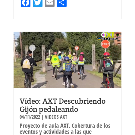
Fa
T
E
Sh
ce
wi
m
ar
bo
tt
ail
e
ok
er
Vídeo: AXT Descubriendo
Gijón pedaleando
04/11/2022
|
VIDEOS AXT
Proyecto de aula AXT. Cobertura de los
eventos y actividades a las que