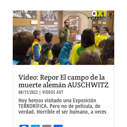
bo
tt
ail
e
ok
er
Vídeo: Repor El campo de la
muerte alemán AUSCHWITZ
08/11/2022
|
VIDEOS AXT
Hoy hemos visitado una Exposición
TERRORÍFICA. Pero no de película, de
verdad. Horrible el ser humano, a veces