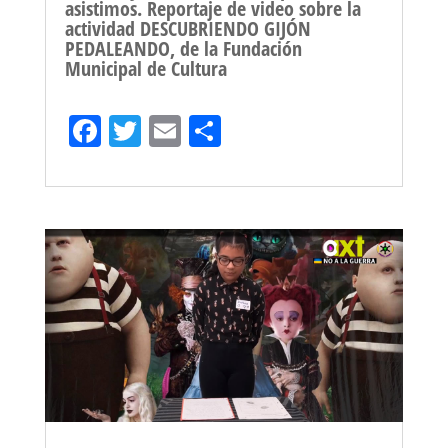
asistimos. Reportaje de video sobre la
actividad DESCUBRIENDO GIJÓN
PEDALEANDO, de la Fundación
Municipal de Cultura
Fa
T
E
Sh
ce
wi
m
ar
bo
tt
ail
e
ok
er