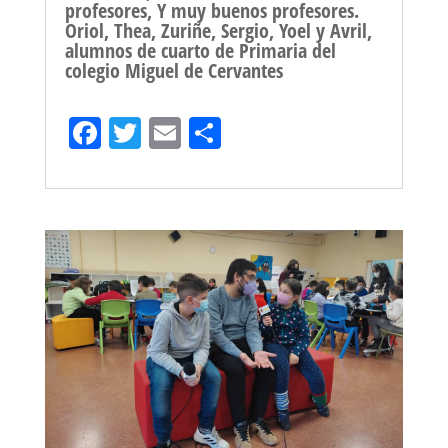
profesores, Y muy buenos profesores.
Oriol, Thea, Zuriñe, Sergio, Yoel y Avril,
alumnos de cuarto de Primaria del
colegio Miguel de Cervantes
Fa
T
E
Sh
ce
wi
m
ar
bo
tt
ail
e
ok
er