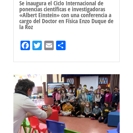
Se inaugura el Ciclo Internacional de
ponencias científicas e investigadoras
«Albert Einstein» con una conferencia a
cargo del Doctor en Física Enzo Duque de
la Roz
Fa
T
E
Sh
ce
wi
m
ar
bo
tt
ail
e
ok
er