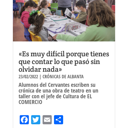
«Es muy difícil porque tienes
que contar lo que pasó sin
olvidar nada»
23/02/2022
|
CRÓNICAS DE ALBANTA
Alumnos del Cervantes escriben su
crónica de una obra de teatro en un
taller con el jefe de Cultura de EL
COMERCIO
Fa
T
E
Sh