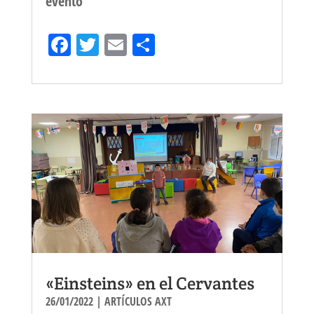
evento
Fa
T
E
Sh
ce
wi
m
ar
bo
tt
ail
e
ok
er
«Einsteins» en el Cervantes
26/01/2022
|
ARTÍCULOS AXT