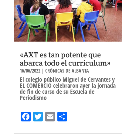
«AXT es tan potente que
abarca todo el currículum»
16/06/2022
|
CRÓNICAS DE ALBANTA
El colegio público Miguel de Cervantes y
EL COMERCIO celebraron ayer la jornada
de fin de curso de su Escuela de
Periodismo
Fa
T
E
Sh
ce
wi
m
ar
bo
tt
ail
e