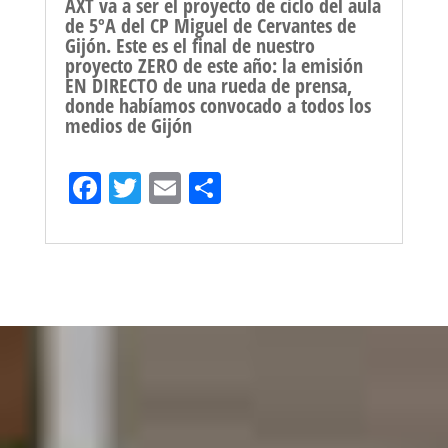
AXT va a ser el proyecto de ciclo del aula
de 5ºA del CP Miguel de Cervantes de
Gijón. Este es el final de nuestro
proyecto ZERO de este año: la emisión
EN DIRECTO de una rueda de prensa,
donde habíamos convocado a todos los
medios de Gijón
Fa
T
E
Sh
ce
wi
m
ar
bo
tt
ail
e
ok
er