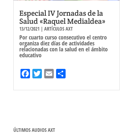
Especial IV Jornadas de la
Salud «Raquel Medialdea»
13/12/2021
|
ARTÍCULOS AXT
Por cuarto curso consecutivo el centro
organiza diez días de actividades
relacionadas con la salud en el ámbito
educativo
Fa
T
E
Sh
ce
wi
m
ar
bo
tt
ail
e
ok
er
ÚLTIMOS AUDIOS AXT