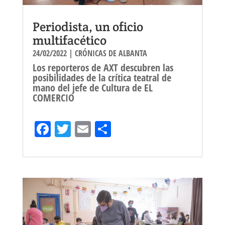
Periodista, un oficio
multifacético
24/02/2022
|
CRÓNICAS DE ALBANTA
Los reporteros de AXT descubren las
posibilidades de la crítica teatral de
mano del jefe de Cultura de EL
COMERCIO
Fa
T
E
Sh
ce
wi
m
ar
bo
tt
ail
e
ok
er