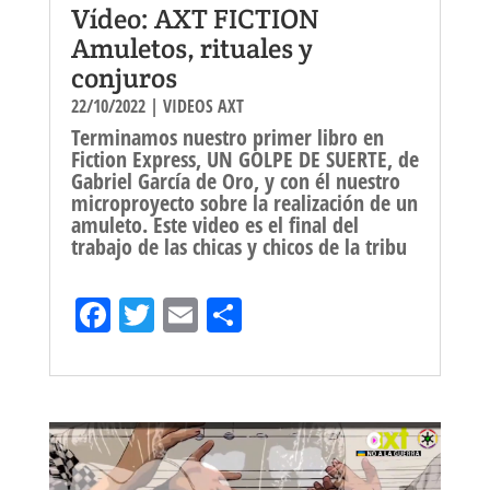
Vídeo: AXT FICTION
Amuletos, rituales y
conjuros
22/10/2022
|
VIDEOS AXT
Terminamos nuestro primer libro en
Fiction Express, UN GOLPE DE SUERTE, de
Gabriel García de Oro, y con él nuestro
microproyecto sobre la realización de un
amuleto. Este video es el final del
trabajo de las chicas y chicos de la tribu
Fa
T
E
Sh
ce
wi
m
ar
bo
tt
ail
e
ok
er