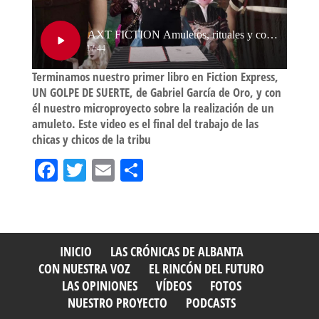
Terminamos nuestro primer libro en Fiction Express,
UN GOLPE DE SUERTE, de Gabriel García de Oro, y con
él nuestro microproyecto sobre la realización de un
amuleto. Este video es el final del trabajo de las
chicas y chicos de la tribu
Fa
T
E
Sh
ce
wi
m
ar
bo
tt
ail
e
ok
er
INICIO
LAS CRÓNICAS DE ALBANTA
CON NUESTRA VOZ
EL RINCÓN DEL FUTURO
LAS OPINIONES
VÍDEOS
FOTOS
NUESTRO PROYECTO
PODCASTS