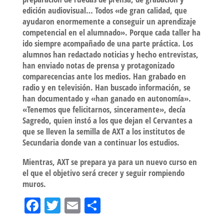
edición audiovisual… Todos «de gran calidad, que
ayudaron enormemente a conseguir un aprendizaje
competencial en el alumnado». Porque cada taller ha
ido siempre acompañado de una parte práctica. Los
alumnos han redactado noticias y hecho entrevistas,
han enviado notas de prensa y protagonizado
comparecencias ante los medios. Han grabado en
radio y en televisión. Han buscado información, se
han documentado y «han ganado en autonomía».
«Tenemos que felicitarnos, sinceramente», decía
Sagredo, quien instó a los que dejan el Cervantes a
que se lleven la semilla de AXT a los institutos de
Secundaria donde van a continuar los estudios.
Mientras, AXT se prepara ya para un nuevo curso en
el que el objetivo será crecer y seguir rompiendo
muros.
Fa
T
E
Sh
ce
wi
m
ar