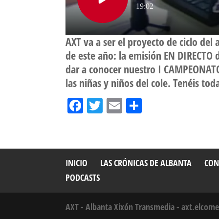
AXT va a ser el proyecto de ciclo del
de este año: la emisión EN DIRECTO 
dar a conocer nuestro I CAMPEONATO
las niñas y niños del cole. Tenéis t
Fa
T
E
Sh
ce
wi
m
ar
bo
tt
ail
e
ok
er
INICIO
LAS CRÓNICAS DE ALBANTA
CON
PODCASTS
AXT - Albanta Xixón Transmedia -
axt.elcome