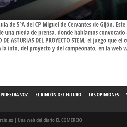
 aula de 5ºA del CP Miguel de Cervantes de Gijón. Este
de una rueda de prensa, donde habíamos convocado a
 DE ASTURIAS DEL PROYECTO STEM, el juego que el c
oda la info, del proyecto y del campeonato, en la w
 NUESTRA VOZ
EL RINCÓN DEL FUTURO
LAS OPINIONES
rcio.es
| Una web del diario EL COMERCIO