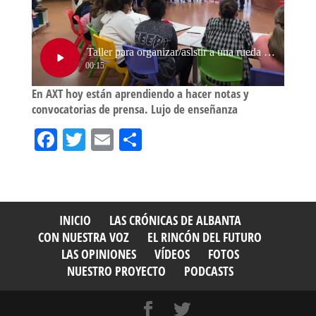
En AXT hoy están aprendiendo a hacer notas y
convocatorias de prensa. Lujo de enseñanza
Fa
T
E
Sh
ce
wi
m
ar
bo
tt
ail
e
ok
er
INICIO
LAS CRÓNICAS DE ALBANTA
CON NUESTRA VOZ
EL RINCÓN DEL FUTURO
LAS OPINIONES
VÍDEOS
FOTOS
NUESTRO PROYECTO
PODCASTS