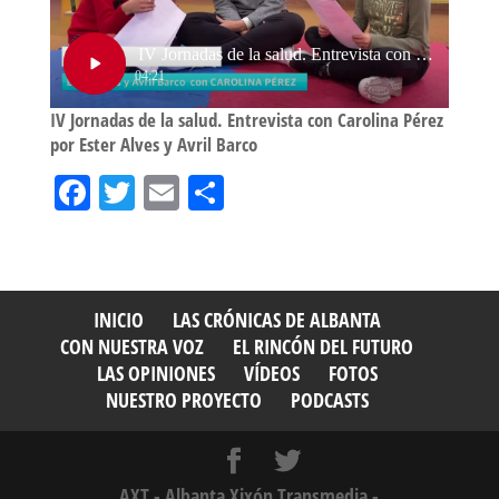
IV Jornadas de la salud. Entrevista con Carolina Pérez
por Ester Alves y Avril Barco
Fa
T
E
Sh
ce
wi
m
ar
bo
tt
ail
e
ok
er
INICIO
LAS CRÓNICAS DE ALBANTA
CON NUESTRA VOZ
EL RINCÓN DEL FUTURO
LAS OPINIONES
VÍDEOS
FOTOS
NUESTRO PROYECTO
PODCASTS
AXT - Albanta Xixón Transmedia -