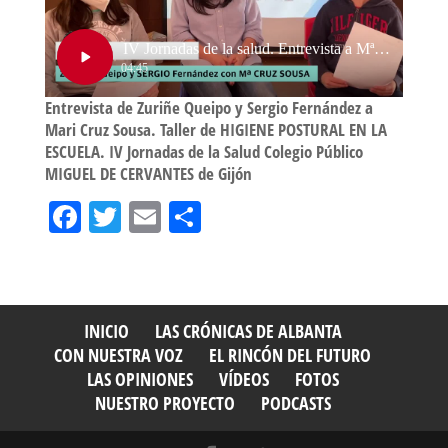
Entrevista de Zuriñe Queipo y Sergio Fernández a
Mari Cruz Sousa. Taller de HIGIENE POSTURAL EN LA
ESCUELA. IV Jornadas de la Salud Colegio Público
MIGUEL DE CERVANTES de Gijón
Fa
T
E
Sh
ce
wi
m
ar
bo
tt
ail
e
ok
er
INICIO
LAS CRÓNICAS DE ALBANTA
CON NUESTRA VOZ
EL RINCÓN DEL FUTURO
LAS OPINIONES
VÍDEOS
FOTOS
NUESTRO PROYECTO
PODCASTS