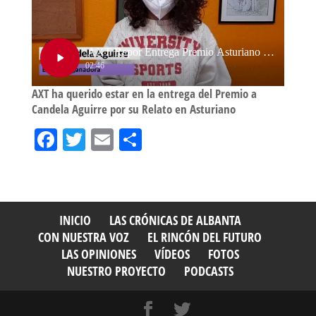
AXT ha querido estar en la entrega del Premio a
Candela Aguirre por su Relato en Asturiano
Fa
T
E
Sh
ce
wi
m
ar
bo
tt
ail
e
ok
er
INICIO
LAS CRÓNICAS DE ALBANTA
CON NUESTRA VOZ
EL RINCÓN DEL FUTURO
LAS OPINIONES
VÍDEOS
FOTOS
NUESTRO PROYECTO
PODCASTS