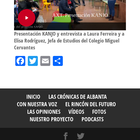
Presentación KANJO y entrevista a Laura Ferreira y a
Elisa Rodríguez, Jefa de Estudios del Colegio Miguel
Cervantes
Fa
T
E
Sh
ce
wi
m
ar
bo
tt
ail
e
ok
er
INICIO
LAS CRÓNICAS DE ALBANTA
CON NUESTRA VOZ
EL RINCÓN DEL FUTURO
LAS OPINIONES
VÍDEOS
FOTOS
NUESTRO PROYECTO
PODCASTS