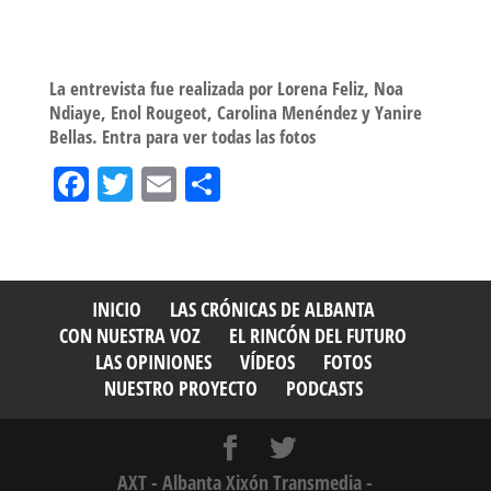
La entrevista fue realizada por Lorena Feliz, Noa
Ndiaye, Enol Rougeot, Carolina Menéndez y Yanire
Bellas. Entra para ver todas las fotos
Fa
T
E
Sh
ce
wi
m
ar
bo
tt
ail
e
ok
er
INICIO
LAS CRÓNICAS DE ALBANTA
CON NUESTRA VOZ
EL RINCÓN DEL FUTURO
LAS OPINIONES
VÍDEOS
FOTOS
NUESTRO PROYECTO
PODCASTS
AXT - Albanta Xixón Transmedia -