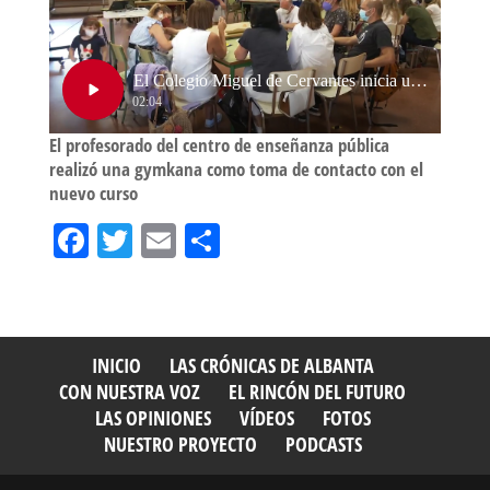
El profesorado del centro de enseñanza pública
realizó una gymkana como toma de contacto con el
nuevo curso
Fa
T
E
Sh
ce
wi
m
ar
bo
tt
ail
e
ok
er
INICIO
LAS CRÓNICAS DE ALBANTA
CON NUESTRA VOZ
EL RINCÓN DEL FUTURO
LAS OPINIONES
VÍDEOS
FOTOS
NUESTRO PROYECTO
PODCASTS