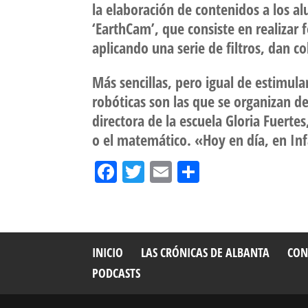
la elaboración de contenidos a los 
‘EarthCam’, que consiste en realizar f
aplicando una serie de filtros, dan co
Más sencillas, pero igual de estimula
robóticas son las que se organizan d
directora de la escuela Gloria Fuert
o el matemático. «Hoy en día, en Infa
Fa
T
E
Sh
ce
wi
m
ar
bo
tt
ail
e
ok
er
INICIO
LAS CRÓNICAS DE ALBANTA
CON
PODCASTS